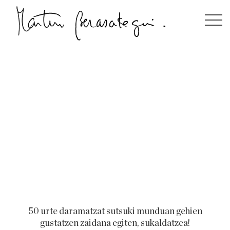
Martín Berasategui
Menus
Erreserbak
Tarjetas regalo
Beste jatetxeak
Liburuak
50 urte daramatzat sutsuki munduan gehien
gustatzen zaidana egiten, sukaldatzea!