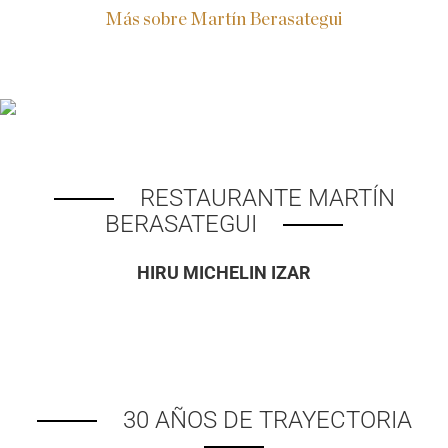
Otras colaboraciones
Más sobre Martín Berasategui
Trabaja con Nosotros
Unibertsitate Eskola
RESTAURANTE MARTÍN
BERASATEGUI
HIRU MICHELIN IZAR
30 AÑOS DE TRAYECTORIA