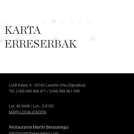
KARTA
ERRESERBAK
Loidi Kalea, 4 - 20160 Lasarte-Oria (Gipuzkoa)
Tel.
(+34) 943 366 471
/
(+34) 943 361 599
Lat. 43.2668 / Lon. -2.0155
MAPA LOCALIZACIÓN
Restaurante Martín Berasategui
info@martinberasategui.com