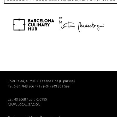
Loidi Kalea, 4 - 20160 Lasarte-Oria (Gipuzkoa)
Tel.
(+34) 943 366 471
/
(+34) 943 361 599
Lat. 43.2668 / Lon. -2.0155
MAPA LOCALIZACIÓN